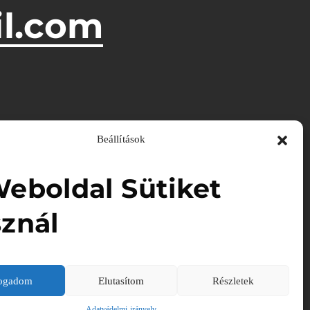
l.com
Beállítások
eboldal Sütiket
znál
fogadom
Elutasítom
Részletek
Adatvédelmi irányelv