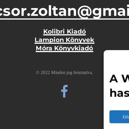
csor.zoltan@gmai
Kolibri Kiadó
Lampion Könyvek
Móra Könyvkiadó
© 2022 Minden jog fenntartva.
A W
has
El