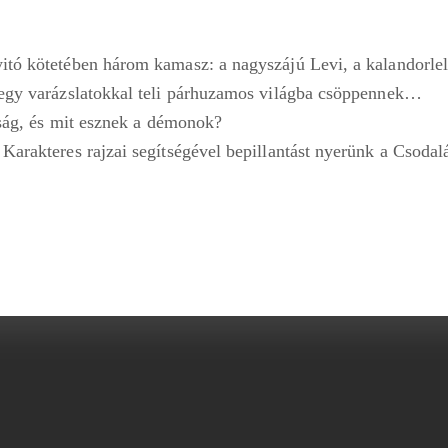
itó kötetében három kamasz: a nagyszájú Levi, a kalandorlel
 egy varázslatokkal teli párhuzamos világba csöppennek…
nság, és mit esznek a démonok?
. Karakteres rajzai segítségével bepillantást nyerünk a Csodal