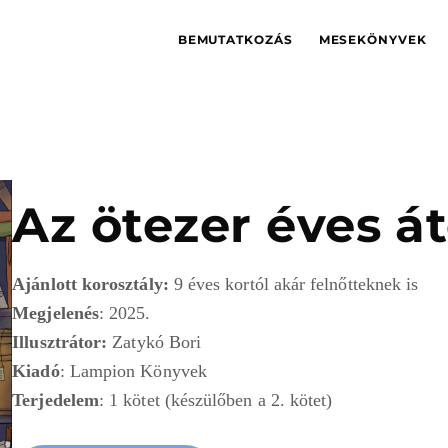
BEMUTATKOZÁS
MESEKÖNYVEK
Az ötezer éves á
Ajánlott korosztály:
9 éves kortól akár felnőtteknek is
Megjelenés
: 2025.
Illusztrátor:
Zatykó Bori
Kiadó
: Lampion Könyvek
Terjedelem
: 1 kötet (készülőben a 2. kötet)