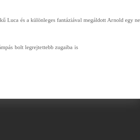
kű Luca és a különleges fantáziával megáldott Arnold egy n
ámpás bolt legrejtettebb zugaiba is