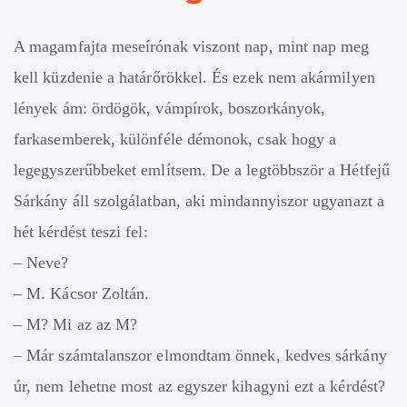
A magamfajta meseírónak viszont nap, mint nap meg
kell küzdenie a határőrökkel. És ezek nem akármilyen
lények ám: ördögök, vámpírok, boszorkányok,
farkasemberek, különféle démonok, csak hogy a
legegyszerűbbeket említsem. De a legtöbbször a Hétfejű
Sárkány áll szolgálatban, aki mindannyiszor ugyanazt a
hét kérdést teszi fel:
– Neve?
– M. Kácsor Zoltán.
– M? Mi az az M?
– Már számtalanszor elmondtam önnek, kedves sárkány
úr, nem lehetne most az egyszer kihagyni ezt a kérdést?