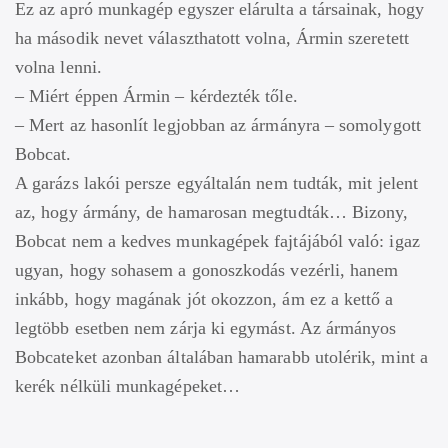
Ez az apró munkagép egyszer elárulta a társainak, hogy
ha második nevet választhatott volna, Ármin szeretett
volna lenni.
– Miért éppen Ármin – kérdezték tőle.
– Mert az hasonlít legjobban az ármányra – somolygott
Bobcat.
A garázs lakói persze egyáltalán nem tudták, mit jelent
az, hogy ármány, de hamarosan megtudták… Bizony,
Bobcat nem a kedves munkagépek fajtájából való: igaz
ugyan, hogy sohasem a gonoszkodás vezérli, hanem
inkább, hogy magának jót okozzon, ám ez a kettő a
legtöbb esetben nem zárja ki egymást. Az ármányos
Bobcateket azonban általában hamarabb utolérik, mint a
kerék nélküli munkagépeket…