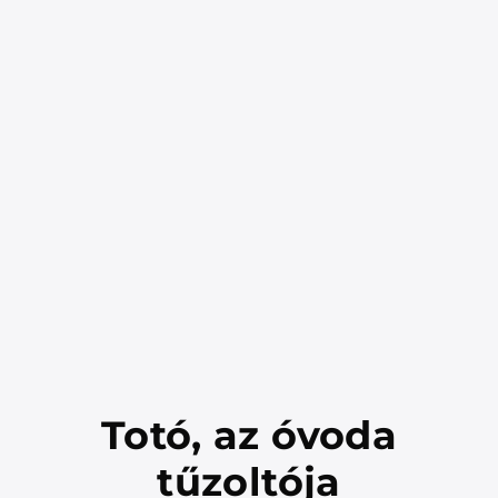
Totó, az óvoda
tűzoltója