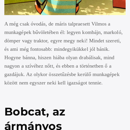
A még csak óvodás, de máris talpraesett Vilmos a
munkagépek bűvöletében él: legyen kombájn, markoló,
dömper vagy traktor, egyre megy neki! Mindet szereti,
és ami még fontosabb: mindegyikükkel jól bánik.
Hogyne bánna, hiszen hiába olyan drabálisak, mind
nagyon a szívéhez nőtt, és ebben a történetben ő a
gazdájuk. Az olykor összetűzésbe kerülő munkagépek
között nem egyszer neki kell igazságot tennie.
Bobcat, az
ármányos