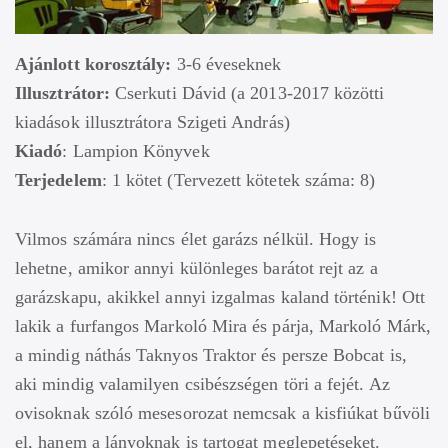
Ajánlott korosztály:
3-6 éveseknek
Illusztrátor:
Cserkuti Dávid (a 2013-2017 közötti
kiadások illusztrátora Szigeti András)
Kiadó
: Lampion Könyvek
Terjedelem
: 1 kötet (Tervezett kötetek száma: 8)
Vilmos számára nincs élet garázs nélkül. Hogy is
lehetne, amikor annyi különleges barátot rejt az a
garázskapu, akikkel annyi izgalmas kaland történik! Ott
lakik a furfangos Markoló Mira és párja, Markoló Márk,
a mindig náthás Taknyos Traktor és persze Bobcat is,
aki mindig valamilyen csibészségen töri a fejét. Az
ovisoknak szóló mesesorozat nemcsak a kisfiúkat bűvöli
el, hanem a lányoknak is tartogat meglepetéseket.