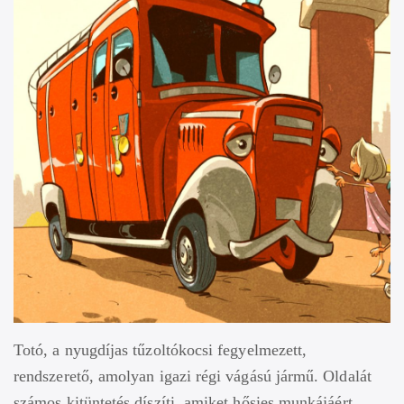
Totó, a nyugdíjas tűzoltókocsi fegyelmezett,
rendszerető, amolyan igazi régi vágású jármű. Oldalát
számos kitüntetés díszíti, amiket hősies munkájáért