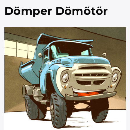
Dömper Dömötör